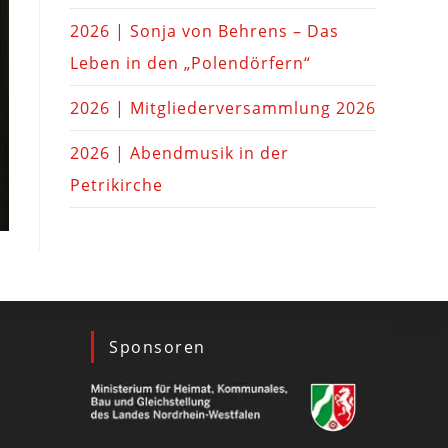
2026 | Sonja von Behrens – Das
Leben in den „Polendörfern“
2026 | Mitgliederversammlung 2026
2026 | Abendmusik in der
Petrikirche
Sponsoren