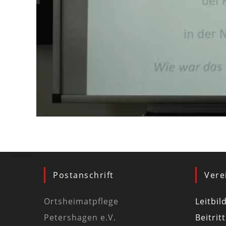
Postanschrift
Vere
Ortsheimatpflege
Leitbil
Petershagen e.V.
Beitrit