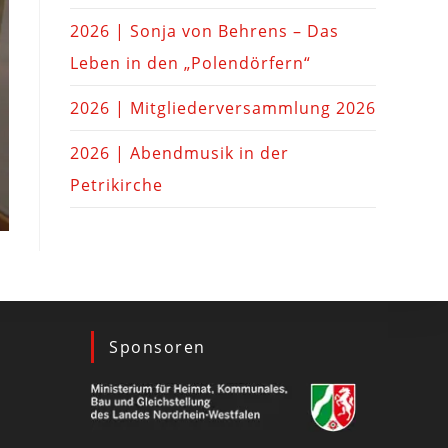
2026 | Sonja von Behrens – Das
Leben in den „Polendörfern“
2026 | Mitgliederversammlung 2026
2026 | Abendmusik in der
Petrikirche
Sponsoren