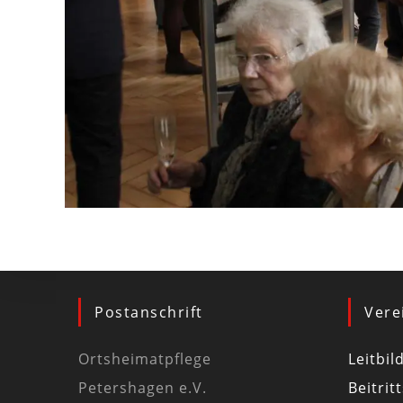
Postanschrift
Vere
Ortsheimatpflege
Leitbil
Petershagen e.V.
Beitrit