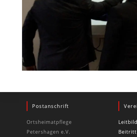
Postanschrift
Vere
Ortsheimatpflege
Leitbil
Petershagen e.V.
Beitrit