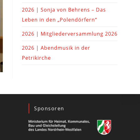
2026 | Sonja von Behrens – Das
Leben in den „Polendörfern“
2026 | Mitgliederversammlung 2026
2026 | Abendmusik in der
Petrikirche
Sponsoren