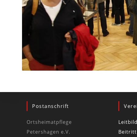
Postanschrift
Vere
Ortsheimatpflege
Leitbil
Petershagen e.V.
Beitrit