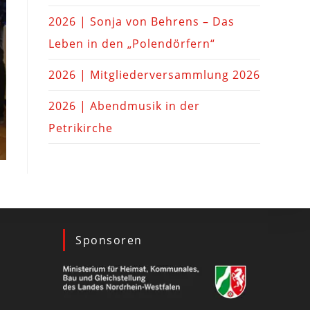
2026 | Sonja von Behrens – Das
Leben in den „Polendörfern“
2026 | Mitgliederversammlung 2026
2026 | Abendmusik in der
Petrikirche
Sponsoren