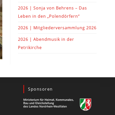
2026 | Sonja von Behrens – Das
Leben in den „Polendörfern“
2026 | Mitgliederversammlung 2026
2026 | Abendmusik in der
Petrikirche
Sponsoren