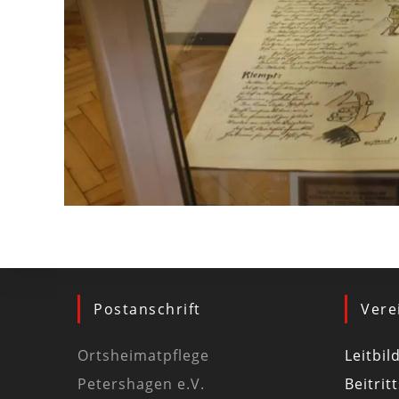
Postanschrift
Vere
Ortsheimatpflege
Leitbil
Petershagen e.V.
Beitrit