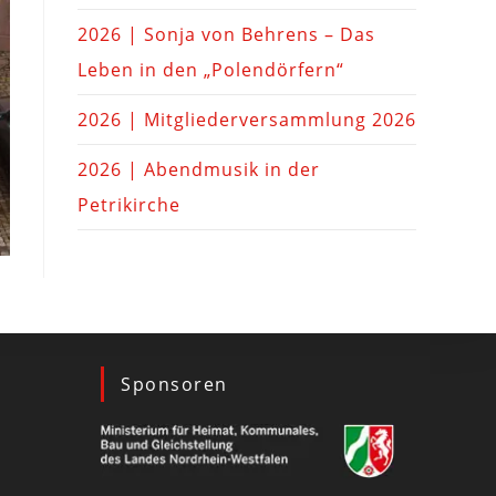
2026 | Sonja von Behrens – Das
Leben in den „Polendörfern“
2026 | Mitgliederversammlung 2026
2026 | Abendmusik in der
Petrikirche
Sponsoren