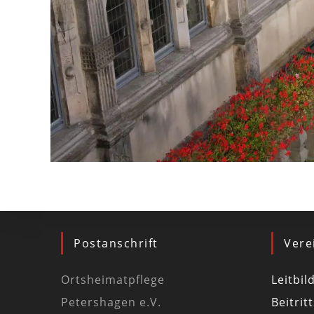
Postanschrift
Vere
Ortsheimatpflege
Leitbil
Petershagen e.V.
Beitrit