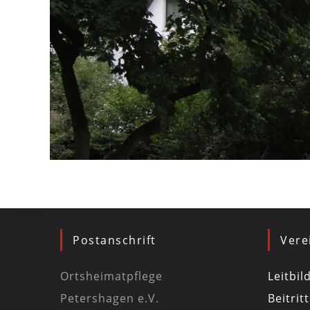
Postanschrift
Vere
Ortsheimatpflege
Leitbil
Petershagen e.V.
Beitrit