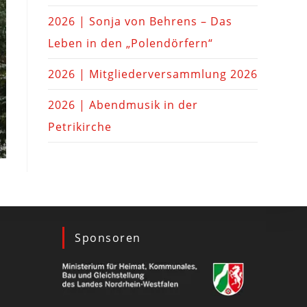
2026 | Sonja von Behrens – Das
Leben in den „Polendörfern“
2026 | Mitgliederversammlung 2026
2026 | Abendmusik in der
Petrikirche
Sponsoren