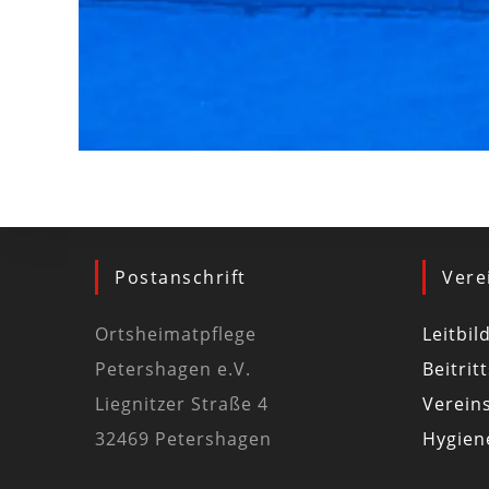
Postanschrift
Vere
Ortsheimatpflege
Leitbil
Petershagen e.V.
Beitrit
Liegnitzer Straße 4
Vereins
32469 Petershagen
Hygiene