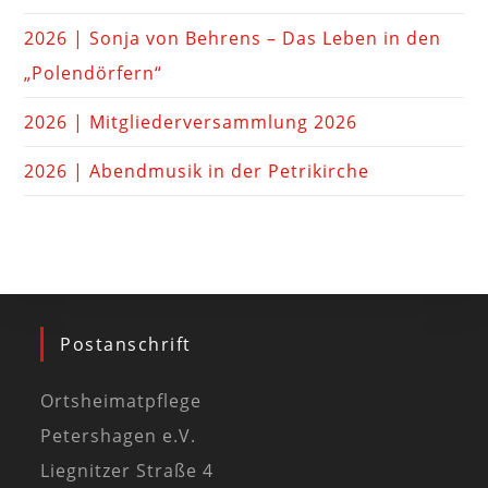
2026 | Sonja von Behrens – Das Leben in den
„Polendörfern“
2026 | Mitgliederversammlung 2026
2026 | Abendmusik in der Petrikirche
Postanschrift
Ortsheimatpflege
Petershagen e.V.
Liegnitzer Straße 4