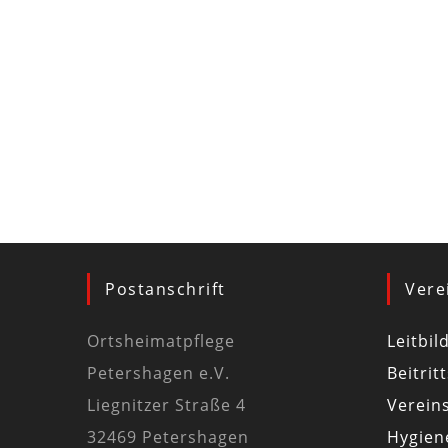
Postanschrift
Vere
Ortsheimatpflege
Leitbil
Petershagen e.V.
Beitrit
Liegnitzer Straße 4
Vereins
32469 Petershagen
Hygiene