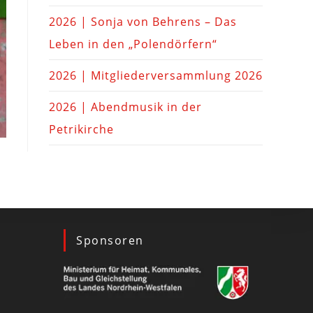
2026 | Sonja von Behrens – Das
Leben in den „Polendörfern“
2026 | Mitgliederversammlung 2026
2026 | Abendmusik in der
Petrikirche
Sponsoren