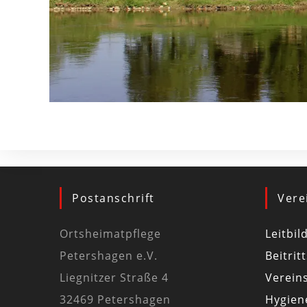
Postanschrift
Vere
Ortsheimatpflege
Leitbil
Petershagen e.V.
Beitrit
Liegnitzer Straße 4
Vereins
32469 Petershagen
Hygiene