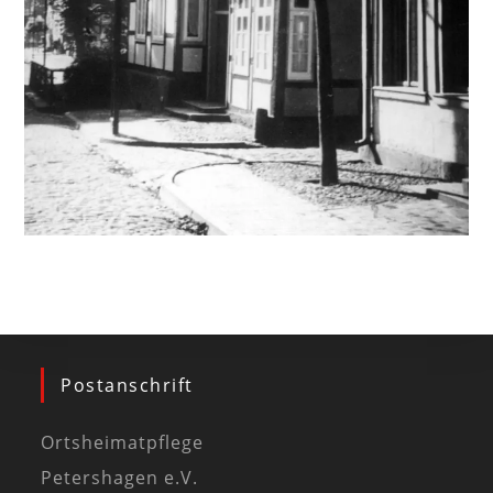
Postanschrift
Ortsheimatpflege
Petershagen e.V.