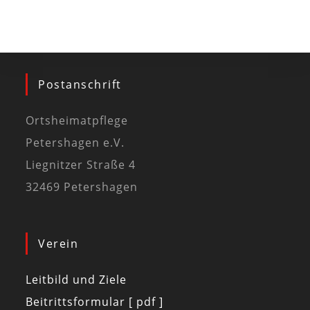
Postanschrift
Ortsheimatpflege
Petershagen e.V.
Liegnitzer Straße 4
32469 Petershagen
Verein
Leitbild und Ziele
Beitrittsformular [ pdf ]