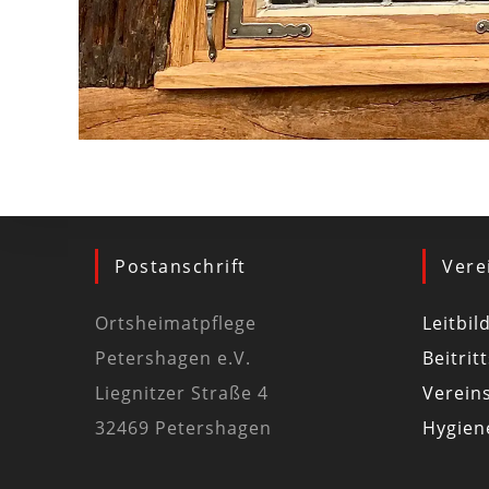
Postanschrift
Vere
Ortsheimatpflege
Leitbil
Petershagen e.V.
Beitrit
Liegnitzer Straße 4
Vereins
32469 Petershagen
Hygiene