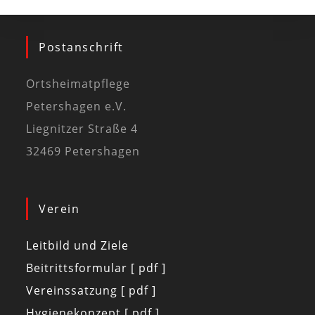
Postanschrift
Ortsheimatpflege
Petershagen e.V.
Liegnitzer Straße 4
32469 Petershagen
Verein
Leitbild und Ziele
Beitrittsformular [ pdf ]
Vereinssatzung [ pdf ]
Hygienekonzept [ pdf ]