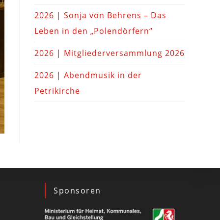
2026 | Sonja von Behrens – Das
Leben in den „Polendörfern“
2026 | Mitgliederversammlung 2026
2026 | Abendmusik in der
Petrikirche
Sponsoren