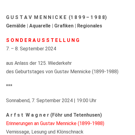
G U S T A V
M E N N I C K E
(1 8 9 9 – 1 9 8 8)
Gemälde | Aquarelle | Grafiken | Regionales
S O N D E R A U S S T E L L U N G
7. – 8. September 2024
aus Anlass der 125. Wiederkehr
des Geburtstages von Gustav Mennicke (1899-1988)
***
Sonnabend, 7. September 2024 | 19:00 Uhr
A r f s t
W a g n e r (Föhr und Tetenhusen)
Erinnerungen an Gustav Mennicke (1899-1988)
Vernissage, Lesung und Klönschnack