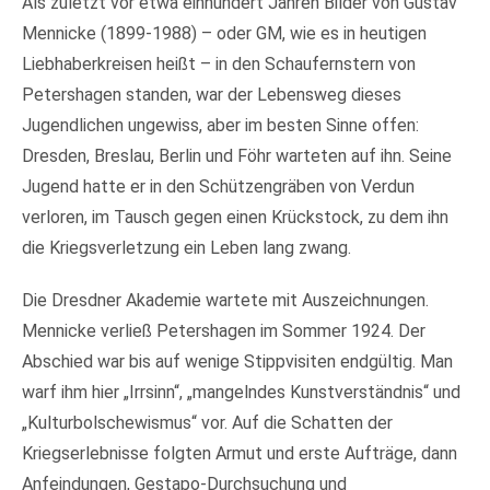
Als zuletzt vor etwa einhundert Jahren Bilder von Gustav
Mennicke (1899-1988) – oder GM, wie es in heutigen
Liebhaberkreisen heißt – in den Schaufernstern von
Petershagen standen, war der Lebensweg dieses
Jugendlichen ungewiss, aber im besten Sinne offen:
Dresden, Breslau, Berlin und Föhr warteten auf ihn. Seine
Jugend hatte er in den Schützengräben von Verdun
verloren, im Tausch gegen einen Krückstock, zu dem ihn
die Kriegsverletzung ein Leben lang zwang.
Die Dresdner Akademie wartete mit Auszeichnungen.
Mennicke verließ Petershagen im Sommer 1924. Der
Abschied war bis auf wenige Stippvisiten endgültig. Man
warf ihm hier „Irrsinn“, „mangelndes Kunstverständnis“ und
„Kulturbolschewismus“ vor. Auf die Schatten der
Kriegserlebnisse folgten Armut und erste Aufträge, dann
Anfeindungen, Gestapo-Durchsuchung und