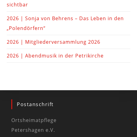
sichtbar
2026 | Sonja von Behrens – Das Leben in den
„Polendörfern“
2026 | Mitgliederversammlung 2026
2026 | Abendmusik in der Petrikirche
Postanschrift
Ortsheimatpflege
Petershagen e.V.