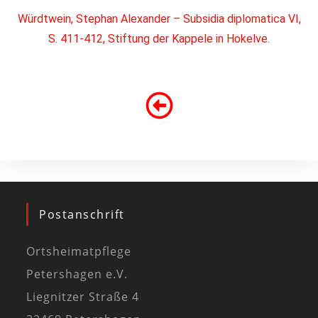
Würdtwein, Stephan Alexander – Subsidia diplomatica VI,
S. 411-412, Stiftung der Kappele in Hokelve.
Postanschrift
Ortsheimatpflege
Petershagen e.V.
Liegnitzer Straße 4