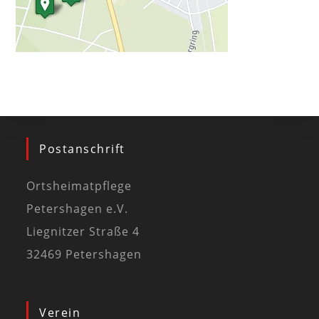
Postanschrift
Ortsheimatpflege
Petershagen e.V.
Liegnitzer Straße 4
32469 Petershagen
Verein