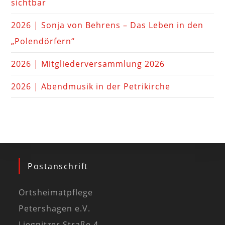
sichtbar
2026 | Sonja von Behrens – Das Leben in den
„Polendörfern“
2026 | Mitgliederversammlung 2026
2026 | Abendmusik in der Petrikirche
Postanschrift
Ortsheimatpflege
Petershagen e.V.
Liegnitzer Straße 4