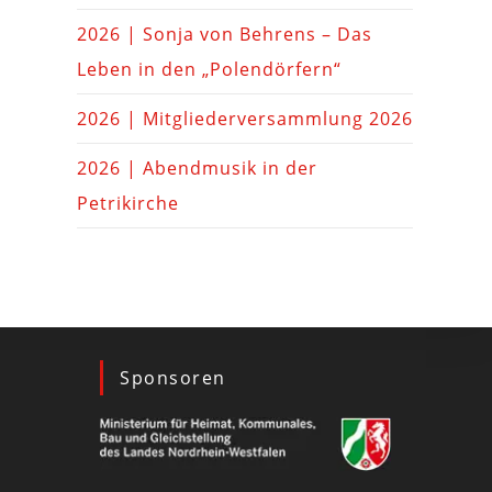
2026 | Sonja von Behrens – Das
Leben in den „Polendörfern“
2026 | Mitgliederversammlung 2026
2026 | Abendmusik in der
Petrikirche
Sponsoren