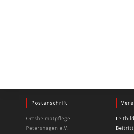
Postanschrift
Vere
Ortsheimatpflege
Leitbil
Petershagen e.V.
Beitrit