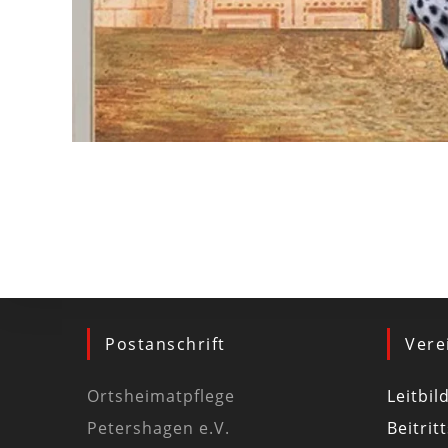
Postanschrift
Vere
Ortsheimatpflege
Leitbil
Petershagen e.V.
Beitrit