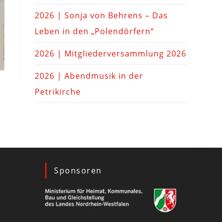
2026 | Sonja von Behrens – Das
Leben in den „Polendörfern“
2026 | Mitgliederversammlung 2026
2026 | Abendmusik in der
Petrikirche
Sponsoren