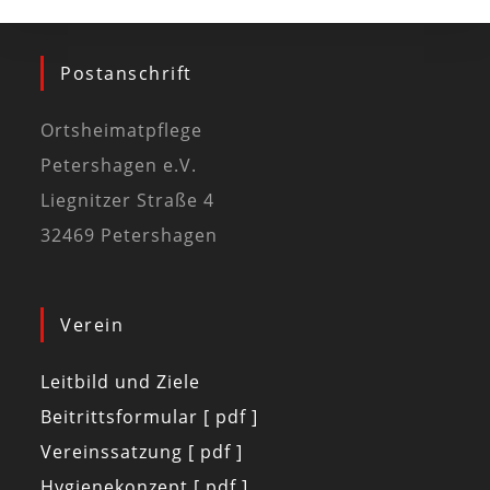
Postanschrift
Ortsheimatpflege
Petershagen e.V.
Liegnitzer Straße 4
32469 Petershagen
Verein
Leitbild und Ziele
Beitrittsformular [ pdf ]
Vereinssatzung [ pdf ]
Hygienekonzept [ pdf ]