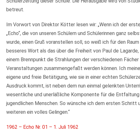
Schülerzeitung dieser Schule. Die Herausgabe wird von Studi
betreut.
Im Vorwort von Direktor Kötter lesen wir: „Wenn ich der er
„Echo“, die von unseren Schülern und Schülerinnen ganz selbs
wurde, einen Gruß voranstellen soll, so weiß ich für den Raum
besseres Wort als das über die Freiheit von Paul de Lagarde, w
einem Brennpunkt die Strahlungen der verschiedenen Fächer
Veranstaltungen zusammengefaßt werden können. Ich meine,
eigene und freie Betätigung, wie sie in einer echten Schülerz
Ausdruck kommt, ist neben dem nun einmal gelenkten Unterri
wesentliche und unerläßliche Komponente für die Entfaltung
jugendlichen Menschen. So wünsche ich dem ersten Schritt 
weiteren ein volles Gelingen.“
1962 – Echo Nr. 01 – 1. Juli 1962