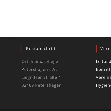
Postanschrift
Vere
Ortsheimatpflege
Leitbil
Petershagen e.V.
Beitrit
Liegnitzer Straße 4
Vereins
32469 Petershagen
Hygiene