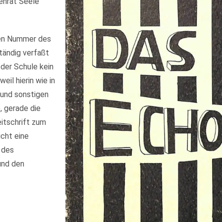
enrat Seele
sten Nummer des
tändig verfaßt
 der Schule kein
eil hierin wie in
 und sonstigen
 gerade die
eitschrift zum
cht eine
 des
und den