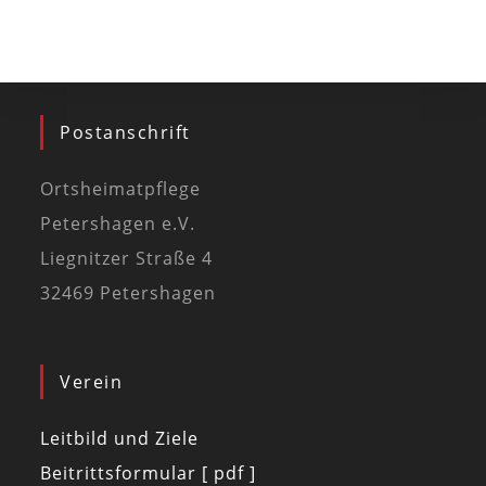
Postanschrift
Ortsheimatpflege
Petershagen e.V.
Liegnitzer Straße 4
32469 Petershagen
Verein
Leitbild und Ziele
Beitrittsformular [ pdf ]