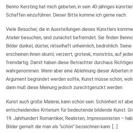
Benno Kersting hat mich gebeten, in sein 40-jähriges künstle
Schaffen einzuführen. Dieser Bitte komme ich gerne nach.
Viele Besucher, die in Ausstellungen dieses Künstlers komm
Atelier besuchen, sind zunächst befremdet. Sie finden Benno
Bilder dunkel, düster, rätselhaft unheimlich, bedrohlich. Seine
erscheinen ihnen skurril, verzerrt, grotesk, monströs, auf jeden
fremdartig. Damit haben diese Betrachter durchaus Richtige
wahrgenommen. Wenn aber eine Ablehnung dieser Arbeiten 
Argument begründet werden sollte, Kunst müsse schön, wohlg
dann muß diese Meinung jedoch zurechtgerückt werden.
Kunst auch große Malerei, kann schön sein. Schönheit ist aber
entscheidendes Kriterium für bedeutende bildende Kunst. Gr
19. Jahrhundert Romantiker, Realisten, Impressionisten – hab
Bilder gemalt die man als “schön” bezeichnen kann. […]