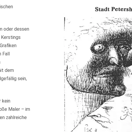
rischen
en oder dessen
 Kerstings
 Grafiken
 Fall
s
mit dem
efällig sein,
 kein
oße Maler – im
en zahlreiche