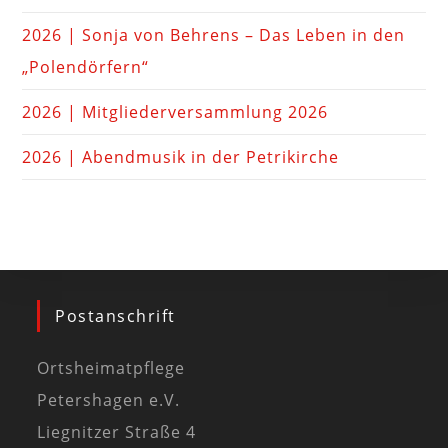
2026 | Sonja von Behrens – Das Leben in den
„Polendörfern“
2026 | Mitgliederversammlung 2026
2026 | Abendmusik in der Petrikirche
Postanschrift
Ortsheimatpflege
Petershagen e.V.
Liegnitzer Straße 4