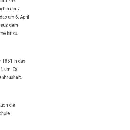
richtete
rt in ganz
das am 6. April
r aus dem
me hinzu.
r 1851 in das
f, um. Es
enhaushalt.
uch die
chule