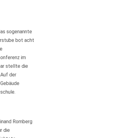
 das sogenannte
erstube bot acht
ie
konferenz im
r stellte die
 Auf der
s Gebäude
schule.
dinand Romberg
r die