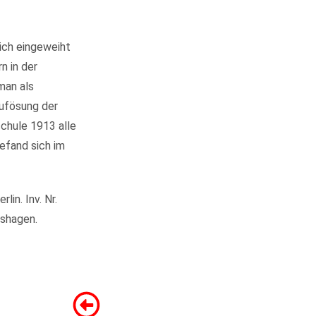
ich eingeweiht
n in der
man als
Aufösung der
chule 1913 alle
efand sich im
in. Inv. Nr.
rshagen.