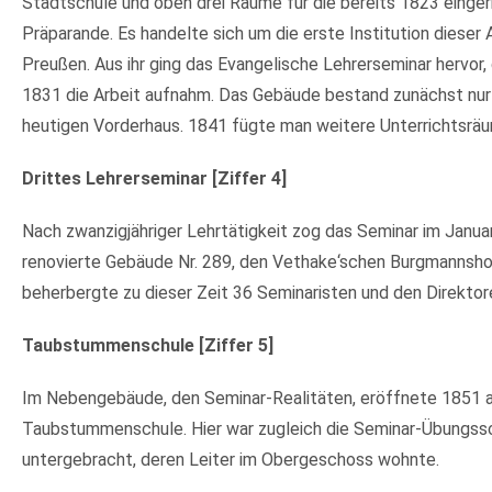
Stadtschule und oben drei Räume für die bereits 1823 einge
Präparande. Es handelte sich um die erste Institution dieser A
Preußen. Aus ihr ging das Evangelische Lehrerseminar hervor, 
1831 die Arbeit aufnahm. Das Gebäude bestand zunächst nu
heutigen Vorderhaus. 1841 fügte man weitere Unterrichtsräu
Drittes Lehrerseminar [Ziffer 4]
Nach zwanzigjähriger Lehrtätigkeit zog das Seminar im Janua
renovierte Gebäude Nr. 289, den Vethake‘schen Burgmannsho
beherbergte zu dieser Zeit 36 Seminaristen und den Direktor
Taubstummenschule [Ziffer 5]
Im Nebengebäude, den Seminar-Realitäten, eröffnete 1851 a
Taubstummenschule. Hier war zugleich die Seminar-Übungss
untergebracht, deren Leiter im Obergeschoss wohnte.