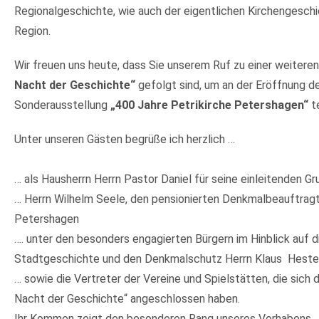
Regionalgeschichte, wie auch der eigentlichen Kirchengeschi
Region.
Wir freuen uns heute, dass Sie unserem Ruf zu einer weitere
Nacht der Geschichte“
gefolgt sind, um an der Eröffnung d
Sonderausstellung
„400 Jahre Petrikirche Petershagen“
t
Unter unseren Gästen begrüße ich herzlich …
… als Hausherrn Herrn Pastor Daniel für seine einleitenden G
… Herrn Wilhelm Seele, den pensionierten Denkmalbeauftrag
Petershagen
…. unter den besonders engagierten Bürgern im Hinblick auf d
Stadtgeschichte und den Denkmalschutz Herrn Klaus Hest
… sowie die Vertreter der Vereine und Spielstätten, die sich 
Nacht der Geschichte“ angeschlossen haben.
Ihr Kommen zeigt den besonderen Rang unseres Vorhabens.