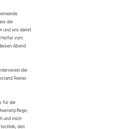
ngemeinde
eis der
n und uns damit
e Helfer vom
 diesen Abend
rderverein der
estand Reiner
 für die
sheimatpflege,
th und mich
stechnik, den