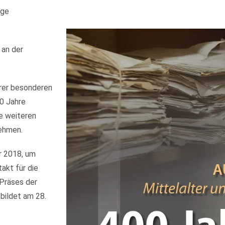
ege
 an der
erer besonderen
00 Jahre
le weiteren
nehmen.
r 2018, um
takt für die
 Präses der
bildet am 28.