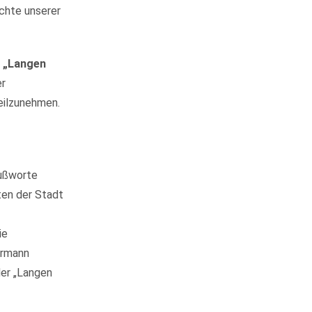
chte unserer
n
„Langen
er
eilzunehmen.
rußworte
ten der Stadt
ie
ermann
der „Langen