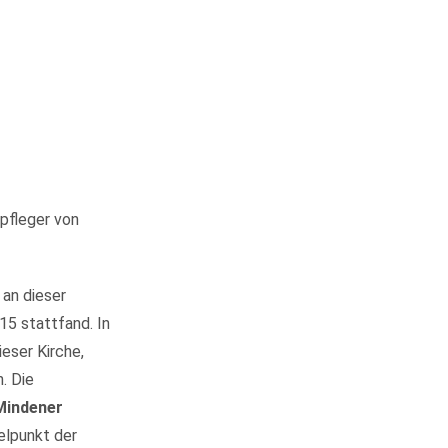
tpfleger von
an dieser
15 stattfand. In
eser Kirche,
. Die
Mindener
elpunkt der