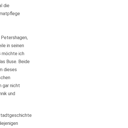
l die
imatpflege
 Petershagen,
le in seinen
G möchte ich
las Buse. Beide
m dieses
ischen
 gar nicht
hnik und
 Stadtgeschichte
diejenigen