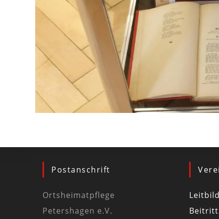
Postanschrift
Vere
Ortsheimatpflege
Leitbil
Petershagen e.V.
Beitrit