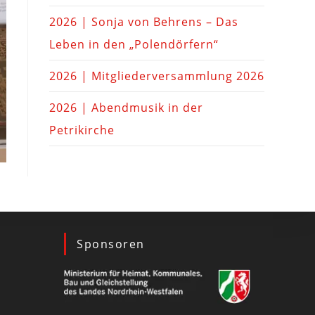
2026 | Sonja von Behrens – Das
Leben in den „Polendörfern“
2026 | Mitgliederversammlung 2026
2026 | Abendmusik in der
Petrikirche
Sponsoren