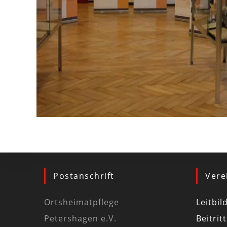
Postanschrift
Vere
Ortsheimatpflege
Leitbil
Petershagen e.V.
Beitrit