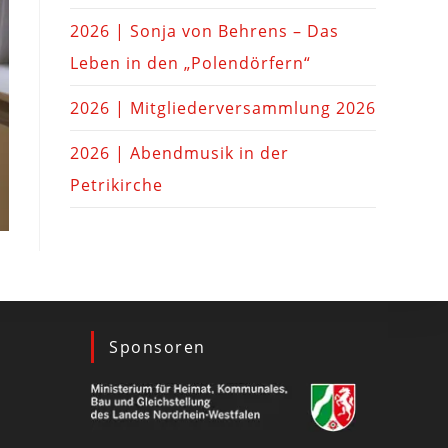
2026 | Sonja von Behrens – Das
Leben in den „Polendörfern“
2026 | Mitgliederversammlung 2026
2026 | Abendmusik in der
Petrikirche
Sponsoren