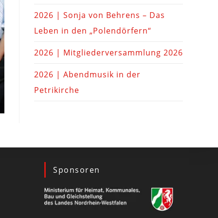
2026 | Sonja von Behrens – Das
Leben in den „Polendörfern“
2026 | Mitgliederversammlung 2026
2026 | Abendmusik in der
Petrikirche
Sponsoren