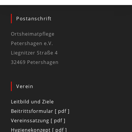
Postanschrift
Ortsheimatpflege
Petershagen e.V.
Liegnitzer Straße 4
32469 Petershagen
Verein
Leitbild und Ziele
Beitrittsformular [ pdf ]
Vereinssatzung [ pdf ]
Hygienekonzept [ pdf ]